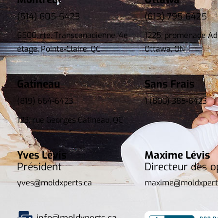
(514) 605-6423
(613) 795-6425
6500, rte. Transcanadienne, 4e
1225, promenade Ad
étage, Pointe-Claire, QC
Ottawa, ON
Gatineau
Sans Frais
(819) 664-6423
1 (800) 385-6423
123, rue Georges Gatineau, QC
Yves Lévis
Maxime Lévis
Président
Directeur des o
yves@moldxperts.ca
maxime@moldxpert
info@moldxperts.ca