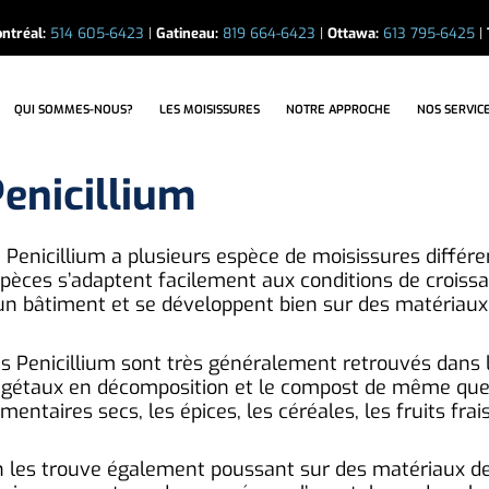
ntréal:
514 605-6423
|
Gatineau:
819 664-6423
|
Ottawa:
613 795-6425
|
LES MOISISSURES
NOTRE APPROCHE
NOS SERVICES
ÉTUD
QUI SOMMES-NOUS?
LES MOISISSURES
NOTRE APPROCHE
NOS SERVIC
enicillium
 Penicillium a plusieurs espèce de moisissures différe
pèces s’adaptent facilement aux conditions de croissan
un bâtiment et se développent bien sur des matériaux
s Penicillium sont très généralement retrouvés dans le s
gétaux en décomposition et le compost de même que su
imentaires secs, les épices, les céréales, les fruits fra
 les trouve également poussant sur des matériaux de