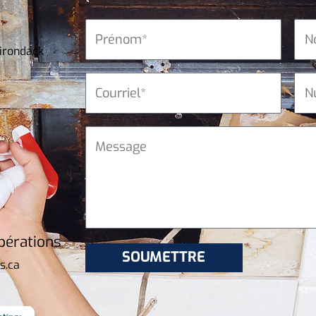
irondack
pérations
s.ca