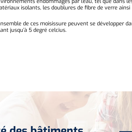
vironnements endommagés par l’eau, tel que dans le
tériaux isolants, les doublures de fibre de verre ainsi 
ensemble de ces moisissure peuvent se développer dans
lant jusqu’à 5 degré celcius.
ité des bâtiments