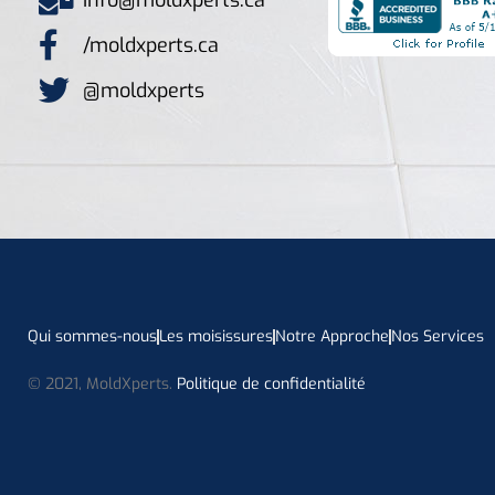
/moldxperts.ca
@moldxperts
Qui sommes-nous
Les moisissures
Notre Approche
Nos Services
© 2021, MoldXperts.
Politique de confidentialité