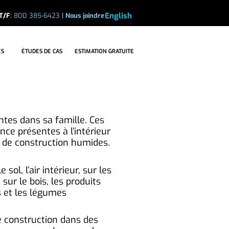
English
T/F
:
800 385-6423
|
Nous joindre
ES DE CAS
ESTIMATION GRATUITE
ES
ÉTUDES DE CAS
ESTIMATION GRATUITE
ntes dans sa famille. Ces
ce présentes à l’intérieur
 de construction humides.
ol, l’air intérieur, sur les
r le bois, les produits
is et les légumes
 construction dans des