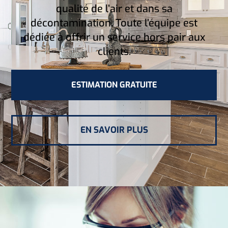
qualité de l’air et dans sa
décontamination. Toute l’équipe est
dédiée à offrir un service hors pair aux
clients.
ESTIMATION GRATUITE
EN SAVOIR PLUS