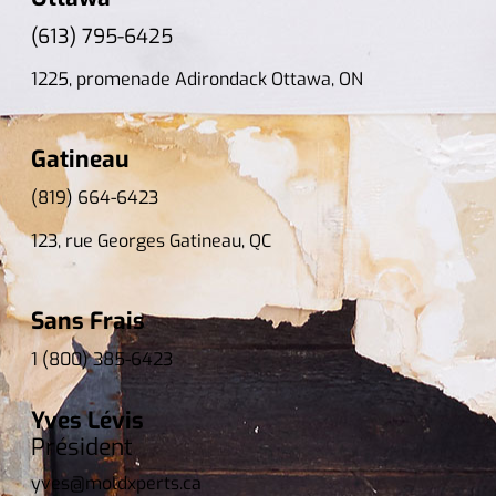
(613) 795-6425
1225, promenade Adirondack Ottawa, ON
Gatineau
(819) 664-6423
123, rue Georges Gatineau, QC
Sans Frais
1 (800) 385-6423
Yves Lévis
Président
yves@moldxperts.ca