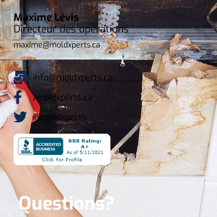
Maxime Lévis
Directeur des opérations
maxime@moldxperts.ca
info@moldxperts.ca
/moldxperts.ca
@moldxperts
Questions?