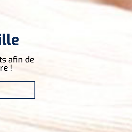
lle
ts afin de
re !