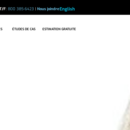
English
T/F
:
800 385-6423
|
Nous joindre
ES DE CAS
ESTIMATION GRATUITE
ES
ÉTUDES DE CAS
ESTIMATION GRATUITE