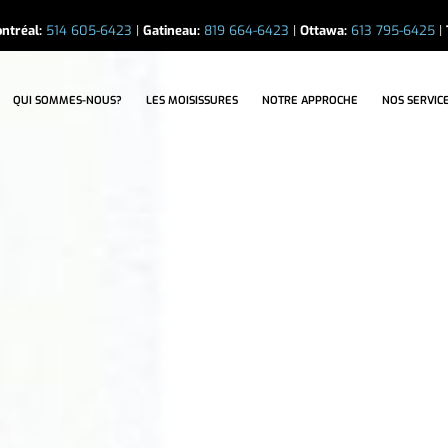
ntréal:
514 605-6423
|
Gatineau:
819 664-6423
|
Ottawa:
613 795-6425
|
LES MOISISSURES
NOTRE APPROCHE
NOS SERVICES
ÉTUD
QUI SOMMES-NOUS?
LES MOISISSURES
NOTRE APPROCHE
NOS SERVIC